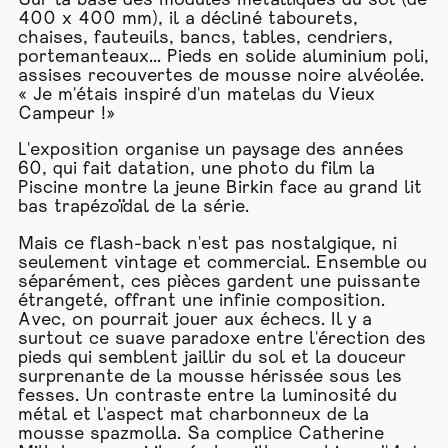
Sur la base des modules métalliques du sol (de
400 x 400 mm), il a décliné tabourets,
chaises, fauteuils, bancs, tables, cendriers,
portemanteaux... Pieds en solide aluminium poli,
assises recouvertes de mousse noire alvéolée.
« Je m'étais inspiré d'un matelas du Vieux
Campeur !»
L'exposition organise un paysage des années
60, qui fait datation, une photo du film la
Piscine montre la jeune Birkin face au grand lit
bas trapézoïdal de la série.
Mais ce flash-back n'est pas nostalgique, ni
seulement vintage et commercial. Ensemble ou
séparément, ces pièces gardent une puissante
étrangeté, offrant une infinie composition.
Avec, on pourrait jouer aux échecs. Il y a
surtout ce suave paradoxe entre l'érection des
pieds qui semblent jaillir du sol et la douceur
surprenante de la mousse hérissée sous les
fesses. Un contraste entre la luminosité du
métal et l'aspect mat charbonneux de la
mousse spazmolla. Sa complice Catherine