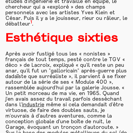
études d'ingénierie et travaillé en équipe, le
chercheur qui a «exploré » des champs
personnels avec les artistes Yves Klein et
César. Puis il y a le jouisseur, rieur ou râleur, le
1
débatteur
.
Esthétique sixties
Après avoir fustigé tous les « nonistes »
français de tout temps, pesté contre le TGV «
déco » de Lacroix, expliqué « qu'il reste un peu
anar, qu'il fut un "galloricain" après-guerre plus
dadaïste que surréaliste », il parvient à se fixer
autour de la série de ses « Module 400 »,
rassemblée aujourd'hui par la galerie Jousse. «
Un petit morceau de ma vie, en 1965. Quand
j'en avais assez du travail parfois desséchant
dans l'
industrie
même si cela demandait d'être
virtuose, de faire des doubles sauts, je
m'ouvrais à d'autres aventures, comme la
conception globale d'une boîte de nuit, le
Garage, évoquant un tronçon d'autoroute. »