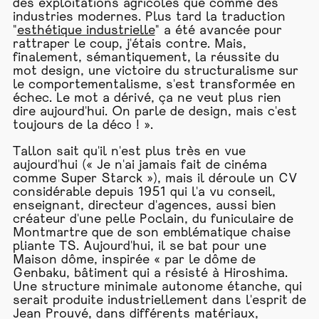
des exploitations agricoles que comme des
industries modernes. Plus tard la traduction
"
esthétique industrielle
" a été avancée pour
rattraper le coup, j'étais contre. Mais,
finalement, sémantiquement, la réussite du
mot design, une victoire du structuralisme sur
le comportementalisme, s'est transformée en
échec. Le mot a dérivé, ça ne veut plus rien
dire aujourd'hui. On parle de design, mais c'est
toujours de la déco ! ».
Tallon sait qu'il n'est plus très en vue
aujourd'hui (« Je n'ai jamais fait de cinéma
comme Super Starck »), mais il déroule un CV
considérable depuis 1951 qui l'a vu conseil,
enseignant, directeur d'agences, aussi bien
créateur d'une pelle Poclain, du funiculaire de
Montmartre que de son emblématique chaise
pliante TS. Aujourd'hui, il se bat pour une
Maison dôme, inspirée « par le dôme de
Genbaku, bâtiment qui a résisté à Hiroshima.
Une structure minimale autonome étanche, qui
serait produite industriellement dans l'esprit de
Jean Prouvé, dans différents matériaux,