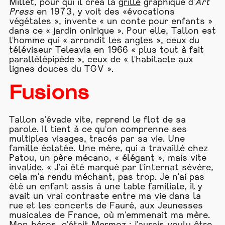
Millet, pour qui il créa la
grille
graphique d'
Art
Press
en 1973, y voit des «évocations
végétales », invente « un conte pour enfants »
dans ce « jardin onirique ». Pour elle, Tallon est
l'homme qui « arrondit les angles », ceux du
téléviseur Teleavia en 1966 « plus tout à fait
parallélépipède », ceux de « l'habitacle aux
lignes douces du TGV ».
Fusions
Tallon s'évade vite, reprend le flot de sa
parole. Il tient à ce qu'on comprenne ses
multiples visages, tracés par sa vie. Une
famille éclatée. Une mère, qui a travaillé chez
Patou, un père mécano, « élégant », mais vite
invalide. « J'ai été marqué par l'internat sévère,
cela m'a rendu méchant, pas trop. Je n'ai pas
été un enfant assis à une table familiale, il y
avait un vrai contraste entre ma vie dans la
rue et les concerts de Fauré, aux Jeunesses
musicales de France, où m'emmenait ma mère.