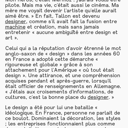
Mon héros, c'était Mermoz : j'aurais voulu être
pilote. Mais ma vie, c'était aussi le cinéma. Ma
mère me voyait devenir l'artiste qu'elle aurait
aimé être. » En fait, Tallon est devenu
designer
, comme s'il avait fait la fusion entre
machine
et création, mais sans jamais
entretenir « aucune ambiguïté entre design et
art ».
Celui qui a la réputation d'avoir étrenné le mot
anglo-saxon de « design » dans les années 60
en France a adopté cette démarche «
rigoureuse et globale » grâce à son
attachement pour l'Amérique « où tout était
design ». Une attirance, et une compréhension
acquises pendant et après-guerre, lorsqu'il
était officier de renseignements en Allemagne.
« J'étais aux croisements d'informations, de
cultures, c'est la bonne place du
designer
. »
Le design a été pour lui une bataille «
idéologique. En France, personne ne parlait de
ce boulot. Dominaient la décoration, les styles
; les entreprises fonctionnaient plus comme