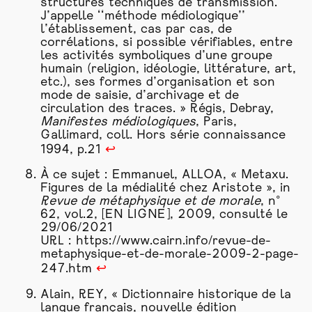
structures techniques de transmission.
J’appelle ‘‘méthode médiologique’’
l’établissement, cas par cas, de
corrélations, si possible vérifiables, entre
les activités symboliques d’une groupe
humain (religion, idéologie, littérature, art,
etc.), ses formes d’organisation et son
mode
de saisie, d’archivage et de
circulation des traces. » Régis, Debray,
Manifestes médiologiques
, Paris,
Gallimard, coll. Hors série connaissance
1994, p.21
↩
À ce sujet : Emmanuel, ALLOA, « Metaxu.
Figures de la médialité chez Aristote », in
Revue de métaphysique et de morale
, n°
62, vol.2, [EN LIGNE], 2009, consulté le
29/06/2021
URL :
https://www.cairn.info/revue-de-
metaphysique-et-de-morale-2009-2-page-
247.htm
↩
Alain, REY, « Dictionnaire historique de la
langue français, nouvelle édition