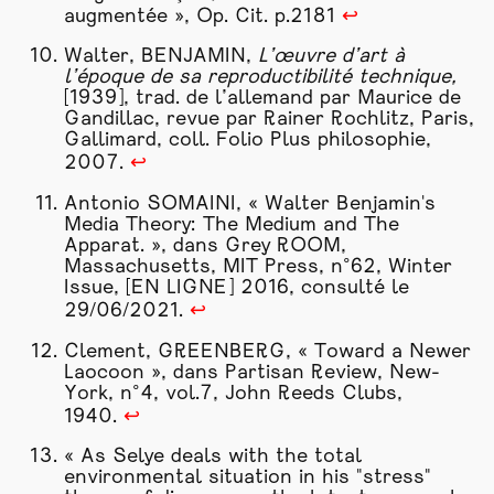
augmentée », Op. Cit. p.2181
↩
Walter, BENJAMIN,
L’œuvre d’art à
l’époque de sa reproductibilité technique,
[1939], trad. de l’allemand par Maurice de
Gandillac, revue par Rainer Rochlitz, Paris,
Gallimard, coll. Folio Plus philosophie,
2007.
↩
Antonio SOMAINI, « Walter Benjamin's
Media Theory: The Medium and The
Apparat. », dans Grey ROOM,
Massachusetts, MIT Press, n°62, Winter
Issue, [EN LIGNE] 2016, consulté le
29/06/2021.
↩
Clement, GREENBERG, « Toward a Newer
Laocoon », dans Partisan Review, New-
York, n°4, vol.7, John Reeds Clubs,
1940.
↩
« As Selye deals with the total
environmental situation in his "stress"