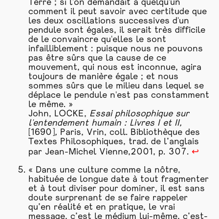
Terre ; si l'on demandait à quelqu'un
comment il peut savoir avec certitude que
les deux oscillations successives d'un
pendule sont égales, il serait très difficile
de le convaincre qu'elles le sont
infailliblement : puisque nous ne pouvons
pas être sûrs que la cause de ce
mouvement, qui nous est inconnue, agira
toujours de manière égale ; et nous
sommes sûrs que le
milieu
dans lequel se
déplace le pendule n'est pas constamment
le même. »
John, LOCKE,
Essai philosophique sur
l'entendement humain : Livres I et II,
[1690]
,
Paris, Vrin, coll. Bibliothèque des
Textes Philosophiques, trad. de l’anglais
par Jean-Michel Vienne,2001, p. 307.
↩
« Dans une culture comme la nôtre,
habituée de longue date à tout fragmenter
et à tout diviser pour dominer, il est sans
doute surprenant de se faire rappeler
qu’en réalité et en pratique, le vrai
message, c’est le médium lui-même, c’est-