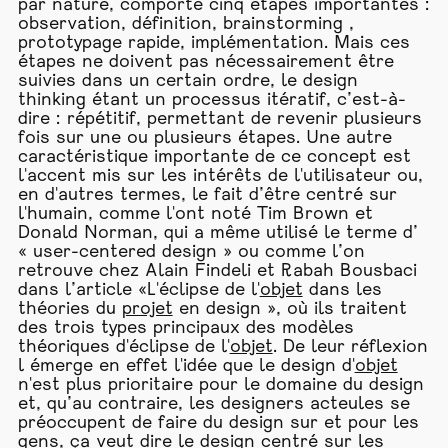
par nature, comporte cinq étapes importantes :
observation, définition, brainstorming ,
prototypage rapide, implémentation. Mais ces
étapes ne doivent pas nécessairement être
suivies dans un certain ordre, le design
thinking étant un processus itératif, c’est-à-
dire : répétitif, permettant de revenir plusieurs
fois sur une ou plusieurs étapes. Une autre
caractéristique importante de ce concept est
l'accent mis sur les intérêts de l'utilisateur ou,
en d'autres termes, le fait d’être centré sur
l'humain, comme l'ont noté Tim Brown et
Donald Norman, qui a même utilisé le terme d’
« user-centered design » ou comme l’on
retrouve chez Alain Findeli et Rabah Bousbaci
dans l’article «L'éclipse de l'
objet
dans les
théories du
projet
en design », où ils traitent
des trois types principaux des modèles
théoriques d'éclipse de l'
objet
. De leur réflexion
l émerge en effet l'idée que le design d'
objet
n'est plus prioritaire pour le domaine du design
et, qu’au contraire, les designers acteules se
préoccupent de faire du design sur et pour les
gens, ça veut dire le design centré sur les