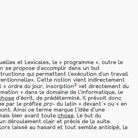
lles et Lexicales, le « programme », outre le
'on se propose d'accomplir dans un but
structions qui permettent l'exécution d'un travail
entionnelle». Cette notion vient indirectement
2
nt « ordre du jour, inscription
»et directement du
mmation » dans le domaine de l’informatique, le
chose
d’écrit, de prédéterminé. Il prévoit donc
ée par le préfixe
pro-
du latin « devant » ou « en
ont. Ainsi ce terme marque l’idée d’une
 mais bien avant toute
chose
. Le but du
n déroulement clair et précis de la suite.
lors laissé au hasard et tout semble anticipé, la