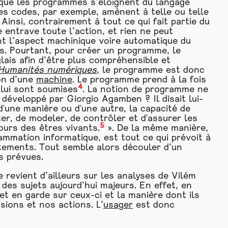
ique les programmes s’éloignent du langage
es codes, par exemple, amènent à telle ou telle
Ainsi, contrairement à tout ce qui fait partie du
entrave toute l’action, et rien ne peut
t l’aspect machinique voire automatique du
s. Pourtant, pour créer un programme, le
ais afin d’être plus compréhensible et
Humanités numériques
, le programme est donc
on d’une
machine
. Le programme prend à la fois
4
 lui sont soumises
. La notion de programme ne
développé par Giorgio Agamben ? Il disait lui-
, d'une manière ou d'une autre, la capacité de
ter, de modeler, de contrôler et d'assurer les
5
cours des êtres vivants.
». De la même manière,
mmation informatique, est tout ce qui prévoit à
rtements. Tout semble alors découler d’un
es prévues.
revient d’ailleurs sur les analyses de Vilém
des sujets aujourd’hui majeurs. En effet, en
t en garde sur ceux-ci et la manière dont ils
sions et nos actions. L’
usager
est donc