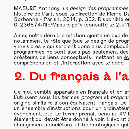
MASURE Anthony,
Le design des programmes 
histoire de l’art, sous la direction de Pierr
Sorbonne - Paris I, 2014, p. 362. Disponible en
01236874/file/Masure.pdf
> (consulté le 20/1
Ainsi, cette dernière citation ajoute un axe d
notamment le rôle que joue le design de prog
« invisibles » qui seraient donc plus compliqu
programmes ne sont alors pas seulement des
créateurs de liens conceptuels, mettant en
é
compréhension et l'interaction avec le
code
.
2. Du français à l’a
Ce mot semble apparaître en français et en 
l’utilisent sous les termes
program
et
progr
origine similaire à son équivalent français. De
un ensemble d'instructions pour un ordinateur
événement, etc. Le terme prenait sens au XVIIe
élément qui devait être donné à voir. L'évolut
changements sociétaux et technologiques qui p