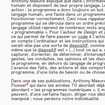
Anthony Masure explique que dans l’informat
humain et disposent de leur propre langage. L
action ; le programme a donc toujours un but. 
langage humain, une faute dans un programme 
fonctionner correctement. Ceci nous rappelan
programme qui se déroule dans un ordre préci
langage utilisé reprend de nombreux mots angl
« programmable ». Pour l’auteur de
Design et
ce qui permet de faire passer un
code
à l’acti
en compte l’ordinateur et les instructions qui
serait-elle pas une sorte de
dispositif
, comme 
même que le
dispositif
est « [...] tout ce qui a
capturer, d'orienter, de déterminer, d'intercep
gestes, les conduites, les opinions et les dis
le programme, en dehors du langage de progra
l’avance des faits, des actions et des compo
programme, d’une liste de besoin ou de chos
Dans une de ses publications, Anthony Masure 
6
Flusser
qui dans les années 70 abordait déjà 
abordant « les programmes numériques », il me
peuvent, d’une certaine façon, diriger nos déci
manipulé ; nous perdons notre individualité.