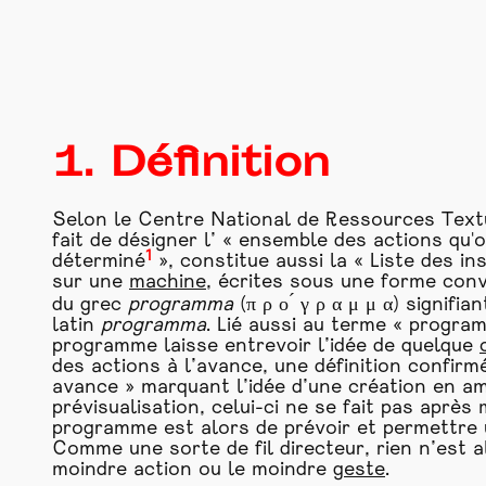
1. Définition
Selon le Centre National de Ressources Textue
fait de désigner l’ « ensemble des actions qu
1
déterminé
», constitue aussi la « Liste des in
sur une
machine
, écrites sous une forme conv
du grec
programma
(π ρ ο ́ γ ρ α μ μ α) signifia
latin
programma
. Lié aussi au terme « progra
programme laisse entrevoir l’idée de quelque
des actions à l’avance, une définition confirm
avance » marquant l’idée d’une création en am
prévisualisation, celui-ci ne se fait pas après
programme est alors de prévoir et permettre u
Comme une sorte de fil directeur, rien n’est a
moindre action ou le moindre
geste
.