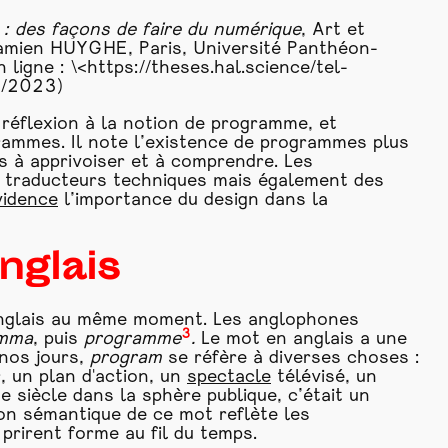
: des façons de faire du numérique
, Art et
e-Damien HUYGHE, Paris, Université Panthéon-
 ligne : \<
https://theses.hal.science/tel-
1/2023)
e réflexion à la notion de programme, et
rammes. Il note l’existence de programmes plus
és à apprivoiser et à comprendre. Les
 traducteurs techniques mais également des
vidence
l’importance du design dans la
nglais
anglais au même moment. Les anglophones
3
amma
, puis
programme
.
Le mot en anglais a une
 nos jours,
program
se réfère à diverses choses :
, un plan d'action, un
spectacle
télévisé, un
 siècle dans la sphère publique, c’était un
ion sémantique de ce mot reflète les
rirent forme au fil du temps.