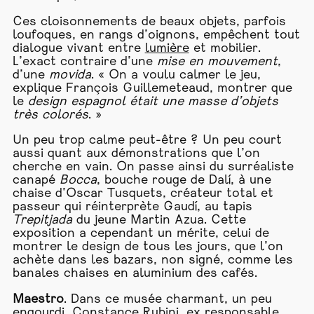
Ces cloisonnements de beaux objets, parfois
loufoques, en rangs d’oignons, empêchent tout
dialogue vivant entre
lumière
et mobilier.
L’exact contraire d’une
mise en mouvement
,
d’une
movida
. « On a voulu calmer le jeu,
explique François Guillemeteaud, montrer que
le
design espagnol était une masse d’objets
très
colorés
. »
Un peu trop calme peut-être ? Un peu court
aussi quant aux démonstrations que l’on
cherche en vain. On passe ainsi du surréaliste
canapé
Bocca
, bouche rouge de Dalí, à une
chaise d’Oscar Tusquets, créateur total et
passeur qui réinterprète Gaudí, au tapis
Trepitjada
du jeune Martin Azua. Cette
exposition a cependant un mérite, celui de
montrer le design de tous les jours, que l’on
achète dans les bazars, non signé, comme les
banales chaises en aluminium des cafés.
Maestro
. Dans ce musée charmant, un peu
engourdi, Constance Rubini, ex responsable