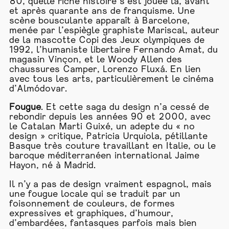
80, quelle riche histoire s’est jouée là, avant
et après quarante ans de franquisme. Une
scène bousculante apparaît à Barcelone,
menée par l’espiègle graphiste Mariscal, auteur
de la mascotte Copi des Jeux olympiques de
1992, l’humaniste libertaire Fernando Amat, du
magasin Vinçon, et le Woody Allen des
chaussures Camper, Lorenzo Fluxá. En lien
avec tous les arts, particulièrement le cinéma
d’Almódovar.
Fougue
. Et cette saga du design n’a cessé de
rebondir depuis les années 90 et 2000, avec
le Catalan Marti Guixé, un adepte du « no
design » critique, Patricia Urquiola, pétillante
Basque très couture travaillant en Italie, ou le
baroque méditerranéen international Jaime
Hayon, né à Madrid.
Il n’y a pas de design vraiment espagnol, mais
une fougue locale qui se traduit par un
foisonnement de couleurs, de formes
expressives et graphiques, d’humour,
d’embardées, fantasques parfois mais bien