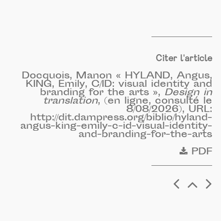
Citer l'article
Docquois, Manon « HYLAND, Angus,
KING, Emily, C/ID: visual identity and
branding for the arts »,
Design in
translation
, (en ligne, consulté le
8/08/2026), URL:
http://dit.dampress.org/biblio/hyland-
angus-king-emily-c-id-visual-identity-
and-branding-for-the-arts
PDF