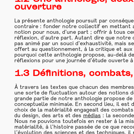
ouverture
La présente anthologie poursuit par conséquen
contraire : fonder notre collectif en mettant 
notion pour nous, d’une part ; offrir à tous c
réflexion, d’autre part. Autant dire que notre 
pas animé par un souci d’exhaustivité, mais se
offert au questionnement, à la critique et au
pourquoi cette anthologie propose, au-delà de
réflexions pour une journée d’étude ouverte à
1.3 Définitions, combats,
À travers les textes que chacun des membres d
une sorte de fluctuation autour des notions de
grande partie de notre anthologie propose de c
conceptuelle minimale. En second lieu, il est
choix de la matérialité engageait des combats
du design, des arts et des
médias
: la seconde
Nous ne pouvions toutefois en rester à la mis
matérialité, à l’histoire passée de ce que reco
l’évolution des sciences et des techniques, il