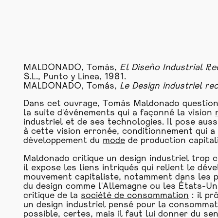
MALDONADO, Tomás,
El Diseño Industrial R
S.L., Punto y Linea, 1981.
MALDONADO, Tomás,
Le Design industriel re
Dans cet ouvrage, Tomás Maldonado questionne
la suite d'événements qui a façonné la vision
industriel et de ses technologies. Il pose aus
à cette vision erronée, conditionnement qui a 
développement du
mode
de production capitali
Maldonado critique un design industriel trop 
il expose les liens intriqués qui relient le dé
mouvement capitaliste, notamment dans les pay
du design comme l'Allemagne ou les États-Unis
critique de la
société de consommation
: il pr
un design industriel pensé pour la consommati
possible, certes, mais il faut lui donner du sen