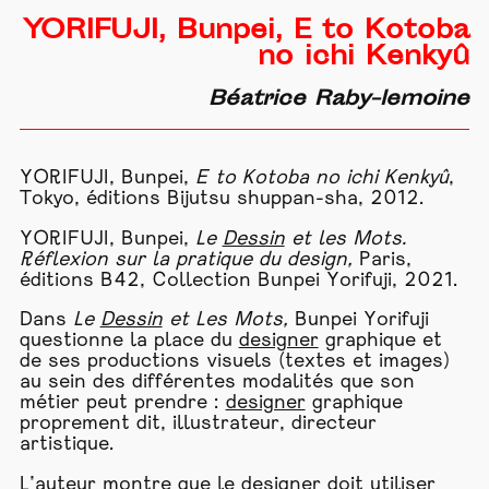
YORIFUJI, Bunpei, E to Kotoba
no ichi Kenkyû
Béatrice Raby-lemoine
YORIFUJI, Bunpei,
E to Kotoba no ichi Kenkyû
,
Tokyo, éditions Bijutsu shuppan-sha, 2012.
YORIFUJI, Bunpei,
Le
Dessin
et les Mots.
Réflexion sur la pratique du design,
Paris,
éditions B42, Collection Bunpei Yorifuji, 2021.
Dans
Le
Dessin
et Les Mots,
Bunpei Yorifuji
questionne la place du
designer
graphique et
de ses productions visuels (textes et images)
au sein des différentes modalités que son
métier peut prendre :
designer
graphique
proprement dit, illustrateur, directeur
artistique.
L’auteur montre que le
designer
doit utiliser