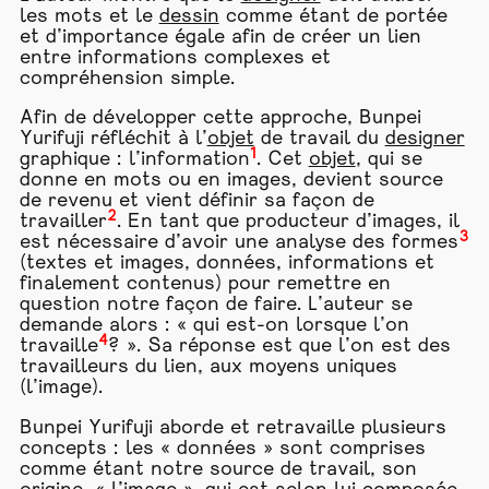
les mots et le
dessin
comme étant de portée
et d’importance égale afin de créer un lien
entre informations complexes et
compréhension simple.
Afin de développer cette approche, Bunpei
Yurifuji réfléchit à l’
objet
de travail du
designer
1
graphique : l’information
. Cet
objet
, qui se
donne en mots ou en images, devient source
de revenu et vient définir sa façon de
2
travailler
. En tant que producteur d’images, il
3
est nécessaire d’avoir une analyse des formes
(textes et images, données, informations et
finalement contenus) pour remettre en
question notre façon de faire. L’auteur se
demande alors : « qui est-on lorsque l’on
4
travaille
? ». Sa réponse est que l’on est des
travailleurs du lien, aux moyens uniques
(l’image).
Bunpei Yurifuji aborde et retravaille plusieurs
concepts : les « données » sont comprises
comme étant notre source de travail, son