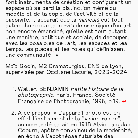
font instruments de création et configurent un
espace où se perd la distinction même du
modèle et de la copie, de l'activité et de la
passivité, il apparaît que la
mimèsis
est tout
autre
chose
que la servitude archaïque d'un art
non encore émancipé, qu'elle est tout autant
une manière, politique et sociale, de découper,
avec les possibles de l'art, les espaces et les
temps, les places et les rôles qui définissent
11
une communauté
».
Maïa Godin, M2 Dramaturgies, ENS de Lyon,
supervisée par Occitane Lacurie, 2023-2024
Walter, BENJAMIN
Petite histoire de la
photographie
, Paris, France, Société
Française de Photographie, 1996, p.19.
↩
A ce propos: « L’
appareil
photo est en
effet l’instrument de la “vision rapide”,
comme le déclarait en 1918 Alvin Langdon
Coburn, apôtre convaincu de la
modernité
,
en écho à l’apothéose futuriste des