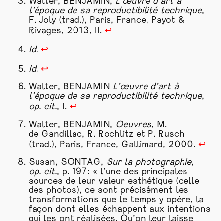
Walter, BENJAMIN,
L’œuvre d’art à
l’époque de sa reproductibilité technique
,
F. Joly (trad.), Paris, France, Payot &
Rivages, 2013, II.
↩
Id.
↩
Id.
↩
Walter, BENJAMIN
L’œuvre d’art à
l’époque de sa reproductibilité technique
,
op. cit.
, I.
↩
Walter, BENJAMIN,
Oeuvres
, M.
de Gandillac, R. Rochlitz et P. Rusch
(trad.), Paris, France, Gallimard, 2000.
↩
Susan, SONTAG,
Sur la photographie
,
op. cit.
, p. 197: « l’une des principales
sources de leur valeur esthétique (celle
des photos), ce sont précisément les
transformations que le temps y opère, la
façon dont elles échappent aux intentions
qui les ont réalisées. Qu’on leur laisse