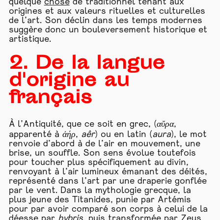
quelque
chose
de traditionnel tenant aux
origines et aux valeurs rituelles et culturelles
de l’art. Son déclin dans les temps modernes
suggère donc un bouleversement historique et
artistique.
2. De la langue
d'origine au
français
À l’Antiquité, que ce soit en grec, (
αὔρα
,
apparenté à
ἀήρ
,
aêr
) ou en latin (
aura
), le mot
renvoie d’abord à de l’air en mouvement, une
brise, un souffle. Son sens évolue toutefois
pour toucher plus spécifiquement au divin,
renvoyant à l’air lumineux émanant des déités,
représenté dans l’art par une draperie gonflée
par le vent. Dans la mythologie grecque, la
plus jeune des Titanides, punie par Artémis
pour par avoir comparé son corps à celui de la
déesse par
hybris
, puis transformée par Zeus