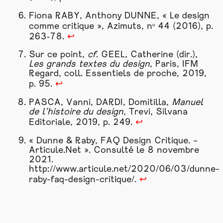
Fiona RABY, Anthony DUNNE, « Le design
comme critique », Azimuts, nᵒ 44 (2016), p.
263‑78.
↩
Sur ce point,
cf
. GEEL, Catherine (dir.),
Les grands textes du design
, Paris, IFM
Regard, coll. Essentiels de proche, 2019,
p. 95.
↩
PASCA, Vanni, DARDI, Domitilla,
Manuel
de l’histoire du design
, Trevi, Silvana
Editoriale, 2019, p. 249.
↩
« Dunne & Raby, FAQ Design Critique. –
Articule.Net ». Consulté le 8 novembre
2021.
http://www.articule.net/2020/06/03/dunne-
raby-faq-design-critique/
.
↩