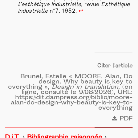
l’
esthétique industrielle
, revue
Esthétique
industrielle
n°7, 1952.
↩
Citer l'article
Brunel, Estelle « MOORE, Alan, Do
design. Why beauty is key to
everything »,
Design in translation
, (en
ligne, consulté le 9/08/2026), URL:
https://dit.dampress.org/biblio/moore-
alan-do-design-why-beauty-is-key-to-
everything
PDF
D.i.T.
Bibliographie raisonnée