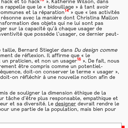
13
 hack et to hack
». Katherine Wilson, dans
us rappelle que le « bidouillage » à tant avoir
14
 communes et la réparation
» que « les activités
 résonne avec la manière dont Christina Mallon
sformation des objets qui ne lui sont pas
ger sur la capacité qu’à chaque usager de
inventivité que possède l’usager, ce dernier peut-
 taille, Bernard Stiegler dans
Du design comme
ent de réflexion. Il affirme que « le
16
 un praticien, et non un usager
». De fait, nous
irement être compris comme un potentiel-
séquence, doit-on conserver le terme « usager »,
u doit-on réfléchir à une nouvelle notion afin de
mis de souligner la dimension éthique de la
r tâche d’être plus responsable, empathique et
eur et sa diversité. Le
designer
devrait rendre le
our une partie de la population, mais bien pour