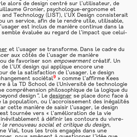
 alors de design centré sur l’utilisateur, de
Guillaume Gronier, psychologue-ergonome et
 and Technology (LIST), l’UX Design consisterait
u un service, afin de le rendre utile, utilisable,
L’usager est inclus de manière continue dans la
semble évaluée au regard de l’impact que celui-
ner
et l’usager se transforme. Dans le cadre du
acer aux côtés de l’usager de manière
, ou de favoriser son
empowerment
créatif. Un
 de l’UX design qui applique encore une
ur de la satisfaction de l’usager. Le design
9
u changement sociétal
» comme l’affirme Kees
ire à la TD School de l'Université de technologie
une compréhension philosophique de la logique du
 beyond design
”
. Le
designer
se place donc face à
 la population, ou l’accroissement des inégalités
ar cette manière de saisir l’usager, le design
est tournée vers « l’amélioration de la vie
 inévitablement à définir les contours du vivre-
le renouveau social et critique du design
,
ne Vial, tous les trois engagés dans une
igner
, nous amènent à questionner l’idée que