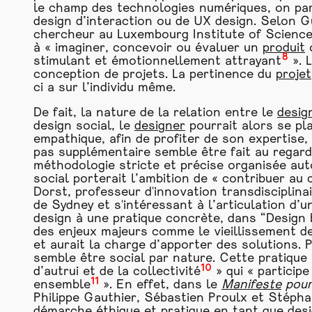
le champ des technologies numériques, on parle
design d’interaction ou de UX design. Selon 
chercheur au Luxembourg Institute of Science
à « imaginer, concevoir ou évaluer un
produit
o
8
stimulant et émotionnellement attrayant
». 
conception de projets. La pertinence du
projet
ci a sur l’individu même.
De fait, la nature de la relation entre le
desig
design social, le
designer
pourrait alors se pl
empathique, afin de profiter de son expertise
pas supplémentaire semble être fait au regard
méthodologie stricte et précise organisée auto
social porterait l’ambition de « contribuer a
Dorst, professeur d'innovation transdisciplina
de Sydney et s'intéressant à l’articulation d’
design à une pratique concrète, dans “Design
des enjeux majeurs comme le vieillissement de
et aurait la charge d’apporter des solutions. P
semble être social par nature. Cette pratique 
10
d’autrui et de la collectivité
» qui « participe
11
ensemble
». En effet, dans le
Manifeste
pour 
Philippe Gauthier, Sébastien Proulx et Stépha
démarche éthique et pratique en tant que
des