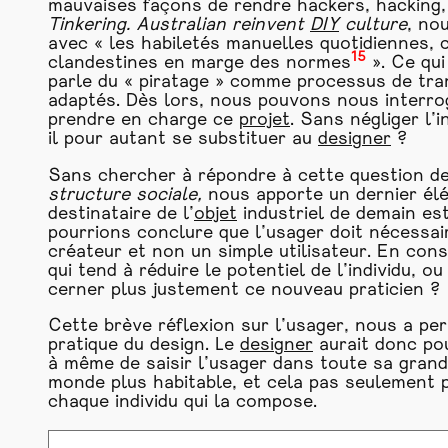
mauvaises façons de rendre hackers, hacking,
Tinkering. Australian reinvent
DIY
culture
, no
avec « les habiletés manuelles quotidiennes,
15
clandestines en marge des normes
». Ce qui
parle du « piratage » comme processus de tran
adaptés. Dès lors, nous pouvons nous interro
prendre en charge ce
projet
. Sans négliger l’
il pour autant se substituer au
designer
?
Sans chercher à répondre à cette question de
structure sociale,
nous apporte un dernier élém
destinataire de l’
objet
industriel de demain est
pourrions conclure que l’usager doit nécessa
créateur et non un simple utilisateur. En con
qui tend à réduire le potentiel de l’individu, o
cerner plus justement ce nouveau praticien ?
Cette brève réflexion sur l’usager, nous a per
pratique du design. Le
designer
aurait donc pou
à même de saisir l’usager dans toute sa grand
monde plus habitable, et cela pas seulement p
chaque individu qui la compose.