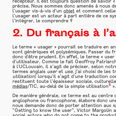
récepteur. Il est toujours question de savoir «
précise. Nous sommes donc amenés à nous de
l’usager vis-à-vis d’un
objet
et comment celles-
l’usager est un acteur à part entière de ce s
l’intégrer, le comprendre ?
2. Du français à l’a
Le terme « usager » pourrait se traduire en an
sont génériques et polysémiques. Passer du f
donc d'être prudent. En effet, le terme « user 
d’utilisateur. Comme le fait Geoffroy Patriar
à l'UCLouvain, il s’agit de préciser, selon not
termes anglais
user
et
use
, j’ai choisi de les 
utilisation
) lorsqu’il s’agit d’une traduction c
restituent toute l’épaisseur sociale, culturell
5
médias
/TIC, au-delà de la simple utilisation
».
De manière générale, ce terme est au centre d
anglophone ou francophone, élabore donc une dé
nous demande donc de porter attention aux spé
“Getting to know the user”, Victor Margolin a
social actors who do not come to the product 