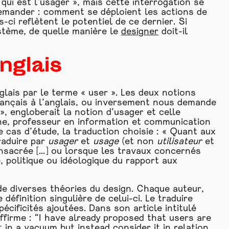
 qui est l’usager », mais cette interrogation se
mander : comment se déploient les actions de
ci reflètent le potentiel de ce dernier. Si
ystème, de quelle manière le
designer
doit-il
nglais
glais par le terme « user ». Les deux notions
rançais à l’anglais, ou inversement nous demande
», engloberait la notion d’usager et celle
che, professeur en information et communication
re cas d’étude, la traduction choisie : « Quant aux
traduire par
usager
et
usage
(et non
utilisateur
et
onsacrée [...] ou lorsque les travaux concernés
e, politique ou idéologique du rapport aux
e diverses théories du design. Chaque auteur,
finition singulière de celui-ci. Le traduire
cificités ajoutées. Dans son article intitulé
ffirme : “I have already proposed that users are
in a vacuum but instead consider it in relation