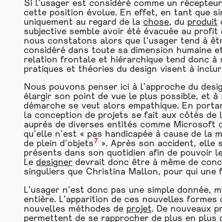
Si l’usager est considéré comme un récepteur
cette position évolue. En effet, en tant que s
uniquement au regard de la
chose
, du
produit
q
subjective semble avoir été évacuée au profit
nous constatons alors que l’usager tend à êtr
considéré dans toute sa dimension humaine et
relation frontale et hiérarchique tend donc 
pratiques et théories du design visent à inclu
Nous pouvons penser ici à l’approche du desig
élargir son point de vue le plus possible, et à 
démarche se veut alors empathique. En portant
la conception de projets se fait aux côtés de l
auprès de diverses entités comme Microsoft ou 
qu’elle n’est « pas handicapée à cause de la 
7
de plein d’objets
». Après son accident, elle s
présents dans son quotidien afin de pouvoir le
Le
designer
devrait donc être à même de conce
singuliers que Christina Mallon, pour qui un
L’usager n’est donc pas une simple donnée, ma
entière. L’apparition de ces nouvelles formes 
nouvelles méthodes de
projet
. De nouveaux pr
permettent de se rapprocher de plus en plus d