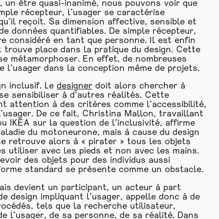
, un être quasi-inanimé, nous pouvons voir que
imple récepteur, l’usager se caractérise
u’il reçoit. Sa dimension affective, sensible et
 de données quantifiables. De simple récepteur,
e considéré en tant que personne. Il est enfin
 trouve place dans la pratique du design. Cette
à se métamorphoser. En effet, de nombreuses
re l’usager dans la conception même de projets.
n inclusif. Le
designer
doit alors chercher à
se sensibiliser à d’autres réalités. Cette
 attention à des critères comme l’accessibilité,
’usager. De ce fait, Christina Mallon, travaillant
IKEA sur la question de l’inclusivité, affirme
maladie du motoneurone, mais à cause du design
e retrouve alors à « pirater » tous les objets
s utiliser avec les pieds et non avec les mains.
voir des objets pour des individus aussi
e forme standard se présente comme un obstacle.
is devient un participant, un acteur à part
de design impliquant l’usager, appelle donc à de
océdés, tels que la recherche utilisateur,
e l’usager, de sa personne, de sa réalité. Dans