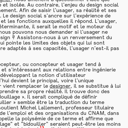
 et isolée. Au contraire, l’enjeu du design social
ment. Afin de saisir l’usager, sa réalité et ses
 Le design social s’ancre sur l’expérience de
 et les fonctions auxquelles il répond. L’usager,
éterminante, il serait le motif et le moteur du
 nous pouvons nous demander si l’usager ne
design ? Assistons-nous à un renversement du
i pointe les limites des objets qui lui sont
re adaptés à ses capacités, l’usager n’est-il pas
écepteur, ou concepteur et usager tend à
 et s’intéressant aux relations entre ingénierie
 développant la notion d’utilisateur
’hui devient le principal, voire l’unique
r vient remplacer le
designer
, il se substitue à lui
mprendre sa propre réalité. Il trouve donc des
uillage ». Il serait compliqué de définir
iller » semble être la traduction du terme
soutient Michel Lallement, professeur titulaire
, de l’emploi et des organisations du CNAM, dans
rappelle la polysémie de ce terme et affirme que
illage” et “bidouiller” seraient peut-être les moins