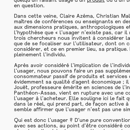
quelqu’un faisant usage d’un
produit
ou d’un li
en question.
Dans cette veine, Claire Azéma, Christian Mal
maîtres de conférences ou enseignants en desi
aux dimensions pratiques, anthropologiques et i
l’hypothèse que « l’usager n’existe pas, car il
trois chercheurs nous invitent à considérer la
que de se focaliser sur l’utilisateur, dont on 
considérer, et ce en premier lieu, sa pratique.
pleinement l’individu.
Après avoir considéré l’implication de l’indivi
l’usager, nous pouvons faire un pas supplément
consommateur passif de produits et services qu
évidemment sa qualité d'agent économique ; il
Jouët, professeure émérite en sciences de l’i
Panthéon-Assas, vient en rupture avec une con
l’usager à l’acheteur. Elle souligne ici le fait
dans le réel, qui prend part, de façon active 
semble affirmer que l’usager n’est pas une si
Qui est donc l’usager ? D’une pure convention, 
avec ses actions, au point d’être considéré c