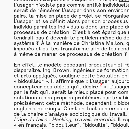
l’usager n’existe pas comme entité individuelle
serait de réinsérer l’usager dans son environne
pairs, la mise en place de
projet
se réorganise.
l’usager et se définit alors par son processus
individu parmi les individus a donc une place d
processus de création. C’est à cet égard que
tendrait pas à devenir le praticien même du 
système ? À la manière de Christina Mallon, qu
imposés et qui les transforme afin de les rend
à même de mener ce processus de création ?
En effet, le modèle opposant producteur et r
disparaître. Ingi Brown, ingénieur de formation
et arts appliqués, souligne cette évolution en
« bidouilleur ». Il affirme que « l’usager aujourd
12
concepteur des objets qu’il désire
». L’usage
par le fait qu’il serait le mieux placé pour co
solutions a ses propres problèmes par le « bido
précisément cette méthode, cependant « bidou
anglais « hacking ». C’est en tout cas ce que 
de la chaire d’analyse sociologique du travail
L’âge du faire : Hacking, travail, anarchie
. Il 
« en français, “bidouilleur”, “bidouille”, “bidou