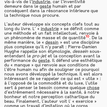
vis-à-vis de l’
industrie
, car l’inventivité
demeure dans le
geste
humain et par
conséquent dans la résonance intérieure que
la technique nous procure.
L’auteur développe six concepts clefs tout au
long du livre. L’ «
industrie
» se définit comme
une méthode et un fait intellectuel, renvoie à
10
un phénomène de masse et de quantité
. De la
même manière, le «
dessin
» est une discipline
plus complexe qu’il n’y paraît : Pierre-Damien
Huyghe rappelle son étymologie,
dessein
sous-
entendant le
pro-jet
et la conception avant la
performance du
geste
. Il défend une esthétique
du « manque » qui renvoie aux conditions de
l’être humain nu afin de souligner ce pourquoi
nous avons développé la technique. Il est alors
intéressant de se rappeler ce qui est « utile » :
à l’opposé de la commodité et du luxe, l’utile
sert à penser le besoin comme quelque
chose
d’extrêmement nécessaire à la santé, à notre
bonheur et notre perception cathartique du
beau. Finalement, l’auteur voit l' « exercice »
comme un travail d’imitation où le corps