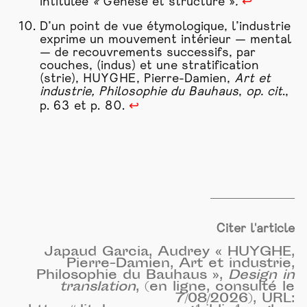
intitulée
«
Genèse et structure »
.
↩
D’un point de vue étymologique, l’
industrie
exprime un mouvement intérieur — mental
— de recouvrements successifs, par
couches, (indus) et une stratification
(strie), HUYGHE, Pierre-Damien,
Art et
industrie
, Philosophie du Bauhaus
,
op. cit
.,
p. 63 et p. 80.
↩
Citer l'article
Japaud Garcia, Audrey « HUYGHE,
Pierre-Damien, Art et industrie,
Philosophie du Bauhaus »,
Design in
translation
, (en ligne, consulté le
7/08/2026), URL: