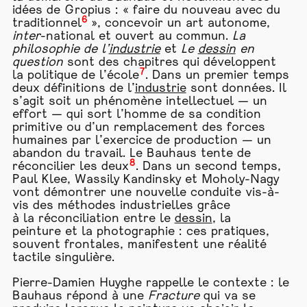
idées de Gropius : « faire du nouveau avec du
6
traditionnel
», concevoir un art autonome,
inter
-national et ouvert au commun.
La
philosophie de l’
industrie
et
Le
dessin
en
question
sont des chapitres qui développent
7
la politique de l’école
. Dans un premier temps
deux définitions de l’
industrie
sont données. Il
s’agit soit un phénomène intellectuel — un
effort — qui sort l’homme de sa condition
primitive ou d’un remplacement des forces
humaines par l’exercice de production — un
abandon du travail. Le Bauhaus tente de
8
réconcilier les deux
. Dans un second temps,
Paul Klee, Wassily Kandinsky et Moholy-Nagy
vont démontrer une nouvelle conduite vis-à-
vis des méthodes industrielles grâce
à la réconciliation entre le
dessin
, la
peinture et la photographie : ces pratiques,
souvent frontales, manifestent une réalité
tactile singulière.
Pierre-Damien Huyghe rappelle le contexte : le
Bauhaus répond à une
Fracture
qui va se