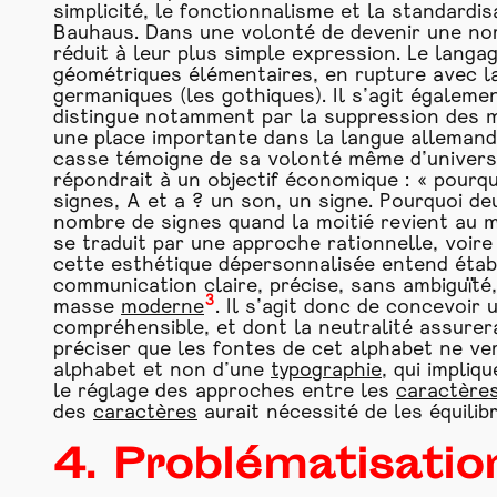
simplicité, le fonctionnalisme et la standardis
Bauhaus. Dans une volonté de devenir une nor
réduit à leur plus simple expression. Le lang
géométriques élémentaires, en rupture avec la
germaniques (les gothiques). Il s’agit égalem
distingue notamment par la suppression des m
une place importante dans la langue alleman
casse témoigne de sa volonté même d’universa
répondrait à un objectif économique : « pourqu
signes, A et a ? un son, un signe. Pourquoi d
nombre de signes quand la moitié revient au
se traduit par une approche rationnelle, voir
cette esthétique dépersonnalisée entend étab
communication claire, précise, sans ambiguïté
3
masse
moderne
. Il s’agit donc de concevoir
compréhensible, et dont la neutralité assurera
préciser que les fontes de cet alphabet ne verr
alphabet et non d’une
typographie
, qui impliq
le réglage des approches entre les
caractère
des
caractères
aurait nécessité de les équili
4. Problématisatio