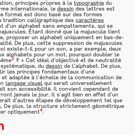
ation, principes propres à la
typographie
du
me internationale, le
dessin
des lettres est
age formel est donc basé sur des formes
 tradition calligraphique des
caractères
ent d’un alphabet sans empattements, qui se
ajuscules. Étant donné que la majuscule tient
de, proposer un alphabet uniquement en bas-de-
lité. De plus, cette suppression de majuscules
oi existe-t-il pour un son, a par exemple, deux
eux alphabets pour un mot, pourquoi doubler le
2
 même
? » Cet idéal d’objectivé et de neutralité
e systématique, du
dessin
de l’alphabet. De plus,
lir les principes fondamentaux d’une
, et adaptée à l’échelle de la communication de
 un
langage visuel
qui serait universellement
it son accessibilité. Il convient cependant de
ont jamais le jour. Il s’agit bien en effet d’un
uerait d’autres étapes de développement tel que
s
. De plus, la structure strictement géométrique
4
brer optiquement
.
n