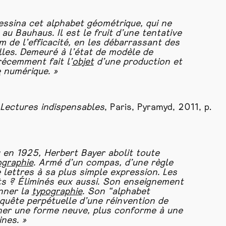
essina cet alphabet géométrique, qui ne
u Bauhaus. Il est le fruit d’une tentative
 de l’efficacité, en les débarrassant des
lles. Demeuré à l’état de modèle de
 récemment fait l’
objet
d’une production et
e
numérique. »
Lectures indispensables
, Paris, Pyramyd, 2011, p.
 en 1925, Herbert Bayer abolit toute
ographie
. Armé d’un compas, d’une règle
 lettres à sa plus simple expression. Les
ts ? Éliminés eux aussi. Son enseignement
nner la
typographie
. Son “alphabet
quête perpétuelle d’une réinvention de
nner une forme neuve, plus conforme à une
nes. »