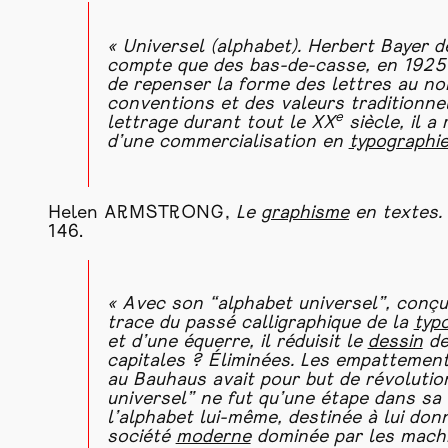
« Universel (alphabet). Herbert Bayer d
compte que des bas-de-casse, en 1925 a
de repenser la forme des lettres au nom
conventions et des valeurs traditionne
e
lettrage durant tout le XX
siècle, il a
d’une commercialisation en
typographi
Helen ARMSTRONG,
Le
graphisme
en textes. 
146.
« Avec son “alphabet universel”, conçu
trace du passé calligraphique de la
typ
et d’une équerre, il réduisit le
dessin
de
capitales ? Éliminées. Les empattemen
au Bauhaus avait pour but de révolutio
universel” ne fut qu’une étape dans sa 
l’alphabet lui-même, destinée à lui do
société
moderne
dominée par les machi