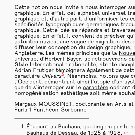
Cette notion nous invite à nous interroger sur
graphique. En effet, cet alphabet universel tr
graphique et, d’autre part, d’uniformiser les
spécificités typographiques germaniques trad
graphique. Cette idée se répandra et traverser
graphique. En effet, il convient de préciser q
autorités nazies, une vague de migration des 
diffuser leur conception du design graphique
Angleterre. Les mêmes principes que la
Nouve
universel d’Herbert Bayer, se retrouverons dan
Style International : rationalité, stricte disci
Adrian Frutiger témoignera également de cett
5
caractère
Univers
. Néanmoins, notons que ce
l’Occident, démontrant ainsi l’
utopie
d’un syst
que de s’interroger sur le
caractère
opérant d
homogénéisation esthétique soit même souhai
Margaux MOUSSINET, doctorante en Arts et Sci
Paris 1 Panthéon-Sorbonne
Étudiant au Bauhaus, qui dirigera par la su
Bauhaus de Dessau, de 1925 à 1928.
↩