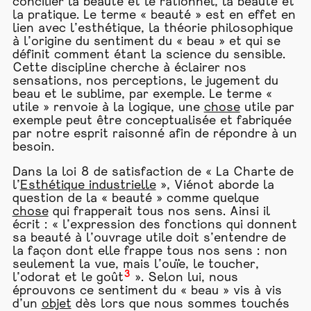
concilier la beauté et le rationnel, la beauté et
la pratique. Le terme « beauté » est en effet en
lien avec l’esthétique, la théorie philosophique
à l’origine du sentiment du « beau » et qui se
définit comment étant la science du sensible.
Cette discipline cherche à éclairer nos
sensations, nos perceptions, le jugement du
beau et le sublime, par exemple. Le terme «
utile » renvoie à la logique, une
chose
utile par
exemple peut être conceptualisée et fabriquée
par notre esprit raisonné afin de répondre à un
besoin.
Dans la loi 8 de satisfaction de « La Charte de
l’
Esthétique industrielle
», Viénot aborde la
question de la « beauté » comme quelque
chose
qui frapperait tous nos sens. Ainsi il
écrit : « l’expression des fonctions qui donnent
sa beauté à l’ouvrage utile doit s’entendre de
la façon dont elle frappe tous nos sens : non
seulement la vue, mais l’ouïe, le toucher,
3
l’odorat et le goût
». Selon lui, nous
éprouvons ce sentiment du « beau » vis à vis
d’un
objet
dès lors que nous sommes touchés